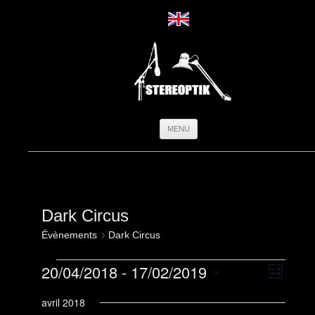
Aller
MENU
au
contenu
Dark Circus
Évènements
Dark Circus
Évènements
Navigation
Navigati
20/04/2018
 - 
17/02/2019
par
de
Liste
consultatio
vues
Sélectionnez
Évèneme
une
avril 2018
date.