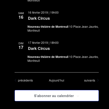
Montreuil
16 février 2019 | 19h00
SAM
16
Dark Circus
Nouveau théâtre de Montreuil
10 Place Jean Jaurès,
Montreuil
17 février 2019 | 18h00
DIM
17
Dark Circus
Nouveau théâtre de Montreuil
10 Place Jean Jaurès,
Montreuil
Évènements
Évènements
précédents
Aujourd’hui
suivants
S’abonner au calendrier