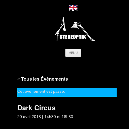
Aller
MENU
au
contenu
« Tous les Évènements
Cet évènement est passé.
Dark Circus
20 avril 2018 | 14h30
et
18h30