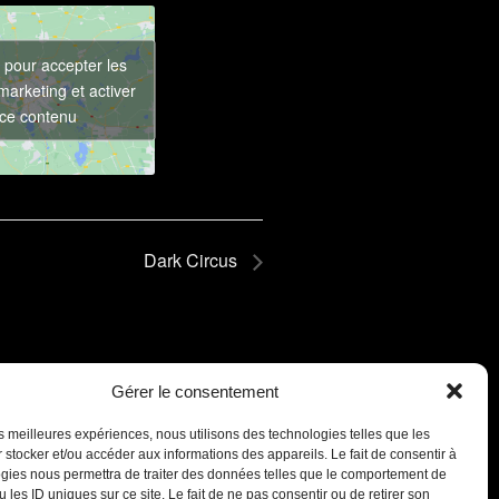
 pour accepter les
marketing et activer
ce contenu
Dark Circus
Gérer le consentement
les meilleures expériences, nous utilisons des technologies telles que les
 stocker et/ou accéder aux informations des appareils. Le fait de consentir à
gies nous permettra de traiter des données telles que le comportement de
 les ID uniques sur ce site. Le fait de ne pas consentir ou de retirer son