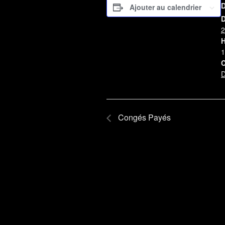
Ajouter au calendrier
D
2
H
1
C
D
Congés Payés