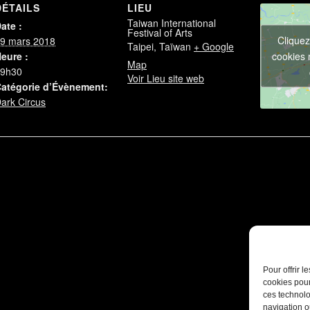
DÉTAILS
LIEU
Taiwan International
ate :
Festival of Arts
Cliquez
9 mars 2018
Taipei
,
Taïwan
+ Google
cookies 
eure :
Map
9h30
Voir Lieu site web
atégorie d’Évènement:
ark Circus
Pour offrir 
cookies pour
ces technolo
navigation ou