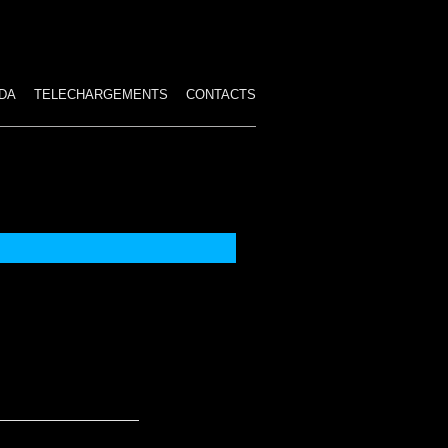
DA
TELECHARGEMENTS
CONTACTS
ES SPECTACLES
HAMBRE
IRE
IRCUS
STUMES TROP GRANDS
 PAYÉS
TION