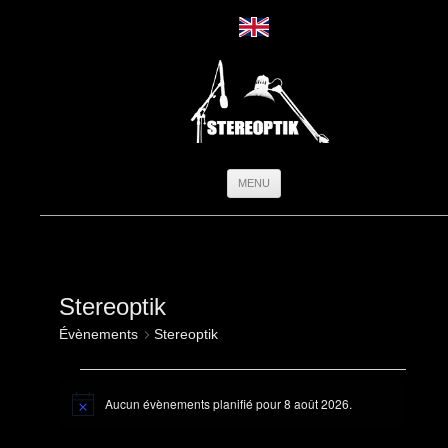
Aller
MENU
au
contenu
Stereoptik
Évènements
Stereoptik
Évènements
for
Aucun évènements planifié pour 8 août 2026.
8
Notice
août
2026