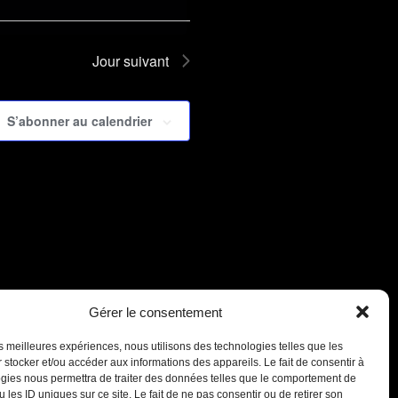
Jour suivant
S’abonner au calendrier
Gérer le consentement
les meilleures expériences, nous utilisons des technologies telles que les
 stocker et/ou accéder aux informations des appareils. Le fait de consentir à
gies nous permettra de traiter des données telles que le comportement de
 les ID uniques sur ce site. Le fait de ne pas consentir ou de retirer son