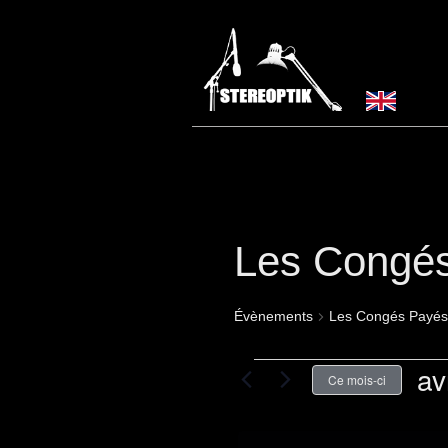
Les Congé
Évènements
Les Congés Payés
Évènements
av
Ce mois-ci
Séle
une
date.