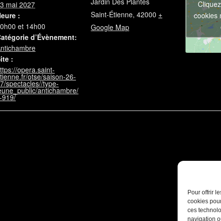
Jardin Des Plantes
Cliquez
3 mai 2027
Saint-Étienne
,
42000
+
cookies 
eure :
0h00 et 14h00
Google Map
atégorie d’Évènement:
ntichambre
ite :
ttps://opera.saint-
tienne.fr/otse/saison-26-
7/spectacles//type-
eune_public/antichambre/
-919/
Pour offrir 
cookies pour
ces technolo
navigation ou