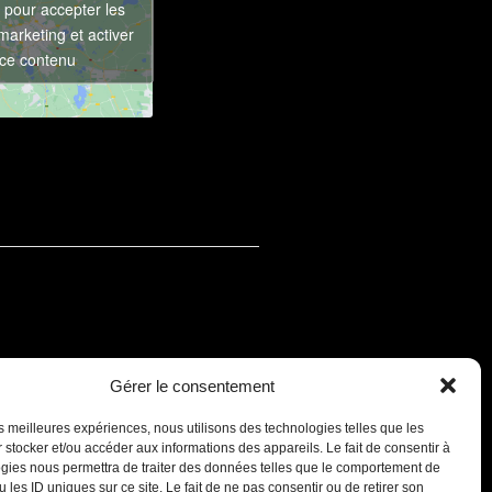
 pour accepter les
marketing et activer
ce contenu
Gérer le consentement
les meilleures expériences, nous utilisons des technologies telles que les
 stocker et/ou accéder aux informations des appareils. Le fait de consentir à
gies nous permettra de traiter des données telles que le comportement de
 les ID uniques sur ce site. Le fait de ne pas consentir ou de retirer son