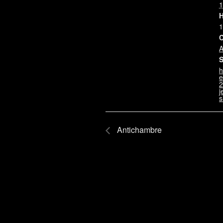
1
H
1
C
A
S
h
e
2
j
s
Antichambre