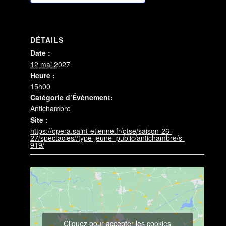
DÉTAILS
Date :
12 mai 2027
Heure :
15h00
Catégorie d’Évènement:
Antichambre
Site :
https://opera.saint-etienne.fr/otse/saison-26-
27/spectacles//type-jeune_public/antichambre/s-
919/
Cliquez pour accepter les cookies