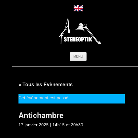
Aller
MENU
au
contenu
« Tous les Évènements
Cet évènement est passé.
Antichambre
17 janvier 2025 | 14h15
et
20h30