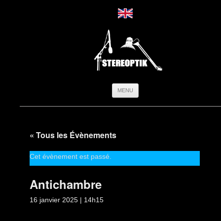
Aller
MENU
au
contenu
« Tous les Évènements
Cet évènement est passé.
Antichambre
16 janvier 2025 | 14h15