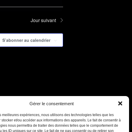
Jour suivant
S’abonner au calendrier
Gérer le consentement
les meilleures expériences, nous utilisons des technologies telles que les
 stocker et/ou accéder aux informations des appareils. Le fait de consentir à
gies nous permettra de traiter des données telles que le comportement de
 les ID uniques sur ce site. Le fait de ne pas consentir ou de retirer son