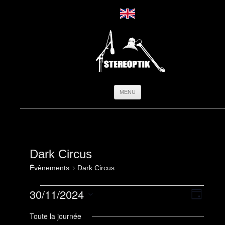
Aller
MENU
au
contenu
Dark Circus
Évènements
Dark Circus
Évènements
Navigation
Navigati
30/11/2024
for
par
de
Jour
30
consultatio
vues
Sélectionnez
novembre
Évèneme
une
Toute la journée
2024
date.