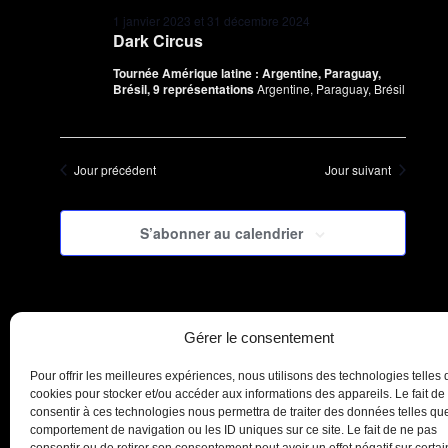
1 janvier 2023
et
31 décembre 2024
Dark Circus
Tournée Amérique latine : Argentine, Paraguay,
Brésil, 9 représentations
Argentine, Paraguay, Brésil
Jour précédent
Jour suivant
S’abonner au calendrier
Gérer le consentement
Pour offrir les meilleures expériences, nous utilisons des technologies telles 
cookies pour stocker et/ou accéder aux informations des appareils. Le fait de
consentir à ces technologies nous permettra de traiter des données telles que
comportement de navigation ou les ID uniques sur ce site. Le fait de ne pas