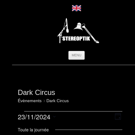
Aller
MENU
au
contenu
Dark Circus
Évènements
Dark Circus
Évènements
Navigation
Navigati
23/11/2024
for
par
de
Jour
23
consultatio
vues
Sélectionnez
novembre
Évèneme
une
Toute la journée
2024
date.