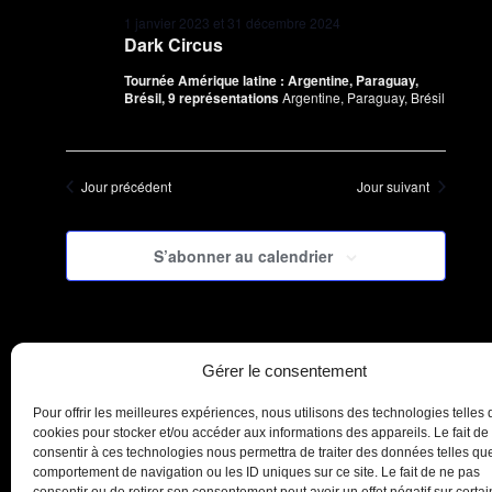
1 janvier 2023
et
31 décembre 2024
Dark Circus
Tournée Amérique latine : Argentine, Paraguay,
Brésil, 9 représentations
Argentine, Paraguay, Brésil
Jour précédent
Jour suivant
S’abonner au calendrier
Gérer le consentement
Pour offrir les meilleures expériences, nous utilisons des technologies telles 
cookies pour stocker et/ou accéder aux informations des appareils. Le fait de
consentir à ces technologies nous permettra de traiter des données telles que
comportement de navigation ou les ID uniques sur ce site. Le fait de ne pas