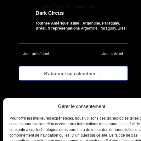
1 janvier 2023
et
31 décembre 2024
Dark Circus
Tournée Amérique latine : Argentine, Paraguay,
Brésil, 9 représentations
Argentine, Paraguay, Brésil
Jour précédent
Jour suivant
S’abonner au calendrier
Gérer le consentement
Pour offrir les meilleures expériences, nous utilisons des technologies telles 
cookies pour stocker et/ou accéder aux informations des appareils. Le fait de
consentir à ces technologies nous permettra de traiter des données telles que
comportement de navigation ou les ID uniques sur ce site. Le fait de ne pas