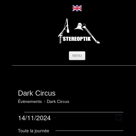
Aller
MENU
au
contenu
Dark Circus
Évènements
Dark Circus
Évènements
Navigation
Navigati
14/11/2024
for
par
de
Jour
14
consultatio
vues
Sélectionnez
novembre
Évèneme
une
Toute la journée
2024
date.