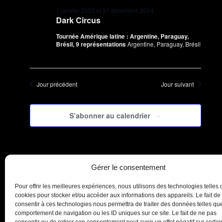
1 janvier 2023
et
31 décembre 2024
Dark Circus
Tournée Amérique latine : Argentine, Paraguay,
Brésil, 9 représentations
Argentine, Paraguay, Brésil
Jour précédent
Jour suivant
S’abonner au calendrier
Gérer le consentement
Pour offrir les meilleures expériences, nous utilisons des technologies telles 
cookies pour stocker et/ou accéder aux informations des appareils. Le fait de
consentir à ces technologies nous permettra de traiter des données telles que
comportement de navigation ou les ID uniques sur ce site. Le fait de ne pas