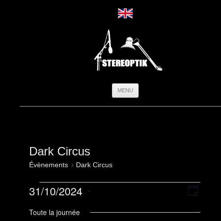
Aller
MENU
au
contenu
Dark Circus
Évènements
Dark Circus
Évènements
Navigation
Navigati
31/10/2024
for
par
de
Jour
31
consultatio
vues
Sélectionnez
octobre
Évèneme
une
Toute la journée
2024
date.