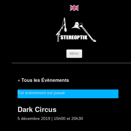
Aller
MENU
au
contenu
« Tous les Évènements
Cet évènement est passé.
Dark Circus
5 décembre 2019 | 15h00
et
20h30