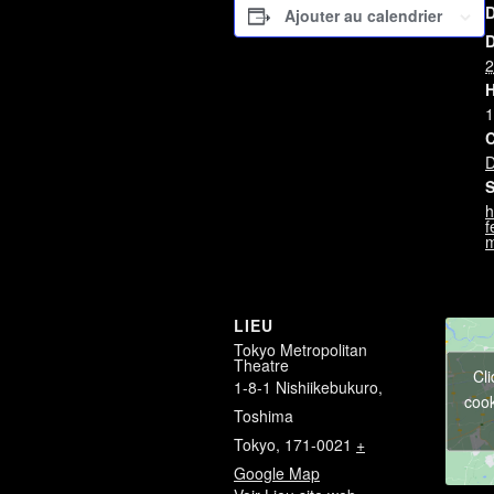
Ajouter au calendrier
D
2
H
1
C
D
S
h
f
m
LIEU
Tokyo Metropolitan
Theatre
Cl
1-8-1 Nishiikebukuro,
cook
Toshima
Tokyo
,
171-0021
+
Google Map