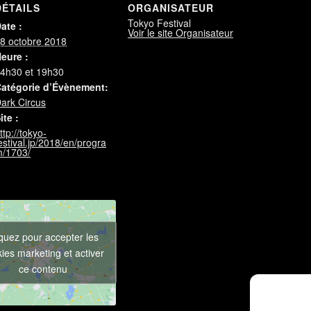
DÉTAILS
ORGANISATEUR
Tokyo Festival
ate :
Voir le site Organisateur
8 octobre 2018
eure :
4h30 et 19h30
atégorie d’Évènement:
ark Circus
ite :
ttp://tokyo-
estival.jp/2018/en/progra
/1703/
iquez pour accepter les
ies marketing et activer
ce contenu