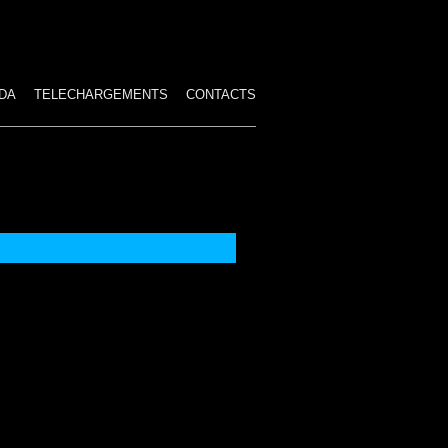
DA
TELECHARGEMENTS
CONTACTS
ES SPECTACLES
HAMBRE
IRE
IRCUS
STUMES TROP GRANDS
 PAYÉS
TION