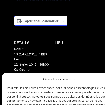
Ajouter au calendrier
DÉTAILS
LIEU
Début :
18 février 2013 | 9h00
Fin :
22 février 2013 | 18h00
Catégorie
d’Évènement:
Gérer le consentement
Les Congés Payés
Pour offrir les meilleures expériences, nous utilisons des technologies telles 
Stereoptik
Les Costumes Trop Grands
cookies pour stocker et/ou accéder aux informations des appareils. Le fait de
consentir à ces technologies nous permettra de traiter des données telles que
comportement de navigation ou les ID uniques sur ce site. Le fait de ne pas