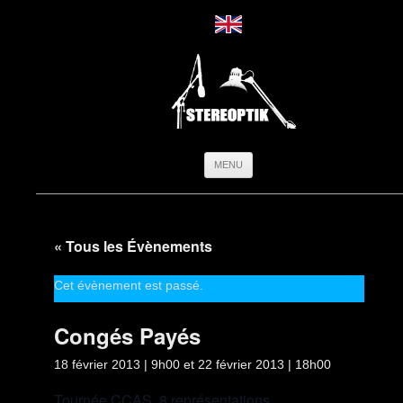
Aller
MENU
au
contenu
« Tous les Évènements
Cet évènement est passé.
Congés Payés
18 février 2013 | 9h00
et
22 février 2013 | 18h00
Tournée CCAS, 8 représentations