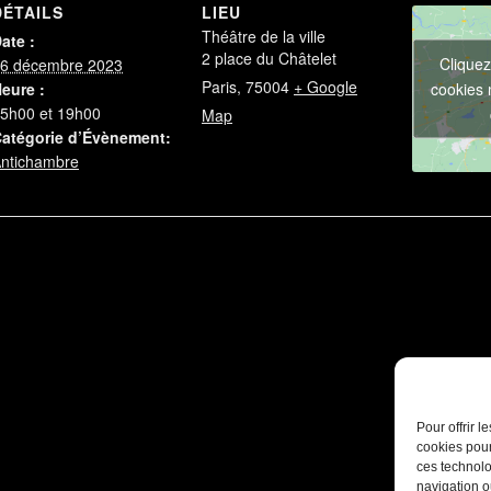
DÉTAILS
LIEU
Théâtre de la ville
ate :
2 place du Châtelet
Cliquez
6 décembre 2023
Paris
,
75004
+ Google
cookies 
eure :
5h00 et 19h00
Map
atégorie d’Évènement:
ntichambre
Pour offrir 
cookies pour
ces technolo
navigation ou