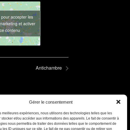
 pour accepter les
marketing et activer
ce contenu
Antichambre
Gérer le consentement
les meilleures expériences, nous utilisons des technologies telles que les
 stocker et/ou accéder aux informations des appareils. Le fait de consentir à
gies nous permettra de traiter des données telles que le comportement de
 les ID uniques sur ce site. Le fait de ne pas consentir ou de retirer son