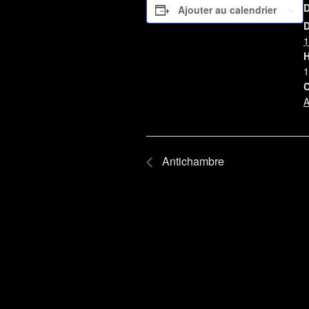
Ajouter au calendrier
D
1
H
1
C
A
Antichambre