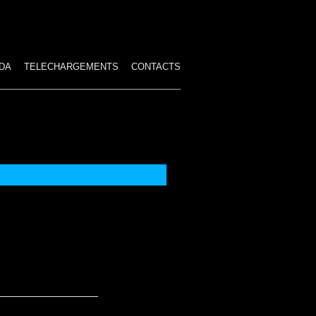
DA
TELECHARGEMENTS
CONTACTS
ES SPECTACLES
HAMBRE
IRE
IRCUS
STUMES TROP GRANDS
 PAYÉS
TION