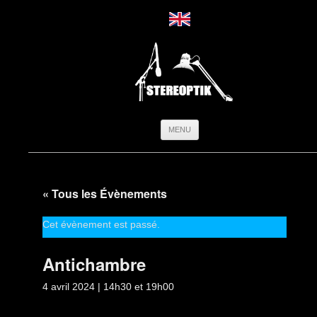
Aller
MENU
au
contenu
« Tous les Évènements
Cet évènement est passé.
Antichambre
4 avril 2024 | 14h30
et
19h00