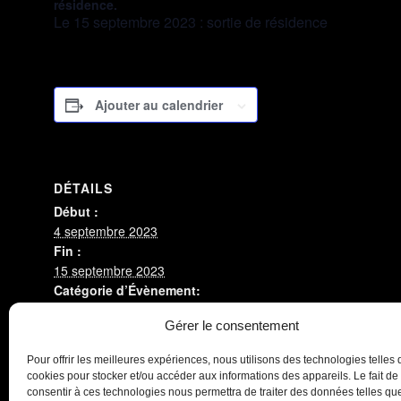
résidence.
Le 15 septembre 2023 : sortie de résidence
Ajouter au calendrier
DÉTAILS
Début :
4 septembre 2023
Fin :
15 septembre 2023
Catégorie d’Évènement:
Antichambre
Gérer le consentement
Évènement Tags:
text-green
Pour offrir les meilleures expériences, nous utilisons des technologies telles 
cookies pour stocker et/ou accéder aux informations des appareils. Le fait de
Triptik
Antichambre
consentir à ces technologies nous permettra de traiter des données telles que