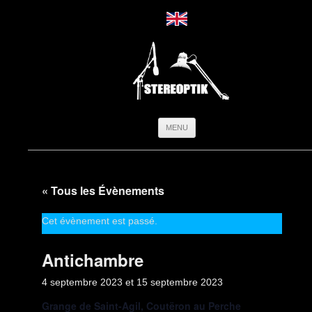
Aller
MENU
au
contenu
« Tous les Évènements
Cet évènement est passé.
Antichambre
4 septembre 2023
et
15 septembre 2023
Grange de Saint-Agil, Coutëron au Perche