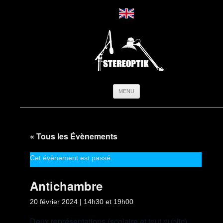
Aller
MENU
au
contenu
« Tous les Évènements
Cet évènement est passé.
Antichambre
20 février 2024 | 14h30
et
19h00
Deux représentations (scolaire et tout public)