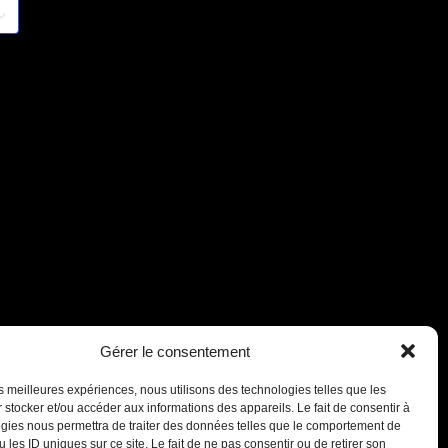
Gérer le consentement
les meilleures expériences, nous utilisons des technologies telles que les
 stocker et/ou accéder aux informations des appareils. Le fait de consentir à
gies nous permettra de traiter des données telles que le comportement de
Antichambre
 les ID uniques sur ce site. Le fait de ne pas consentir ou de retirer son