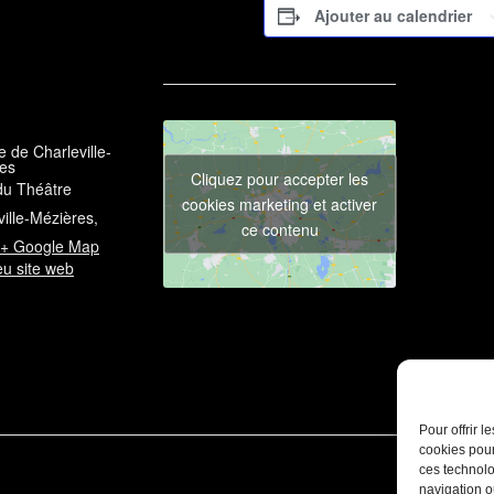
Ajouter au calendrier
e de Charleville-
es
Cliquez pour accepter les
du Théâtre
cookies marketing et activer
ville-Mézières
,
ce contenu
+ Google Map
eu site web
Pour offrir 
cookies pour
ces technolo
navigation ou