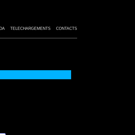
DA
TELECHARGEMENTS
CONTACTS
ES SPECTACLES
HAMBRE
IRE
IRCUS
STUMES TROP GRANDS
 PAYÉS
TION