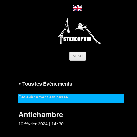
Aller
MENU
au
contenu
« Tous les Évènements
Cet évènement est passé.
Antichambre
16 février 2024 | 14h30