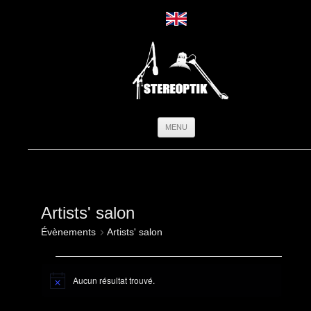
Aller
MENU
au
contenu
Artists' salon
Évènements
Artists' salon
Évènements
Aucun résultat trouvé.
Notice