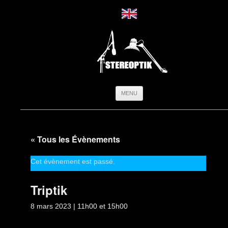
Aller
MENU
au
contenu
« Tous les Évènements
Cet évènement est passé.
Triptik
8 mars 2023 | 11h00
et
15h00