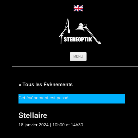
Aller
MENU
au
contenu
« Tous les Évènements
Cet évènement est passé.
Stellaire
18 janvier 2024 | 10h00
et
14h30