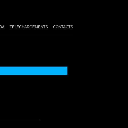
DA
TELECHARGEMENTS
CONTACTS
ES SPECTACLES
HAMBRE
IRE
IRCUS
STUMES TROP GRANDS
 PAYÉS
TION