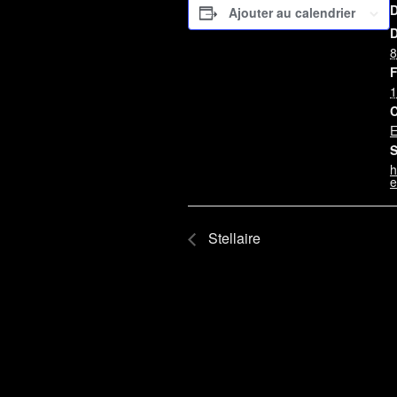
Ajouter au calendrier
D
8
F
1
C
E
S
h
e
Stellaire