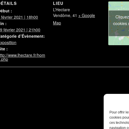
DÉTAILS
LIEU
L’Hectare
ébut :
Vendôme
,
41
+ Google
Cliquez
 février 2021 | 18h00
Map
cookies 
in :
9 février 2021 | 21h00
atégorie d’Évènement:
xposition
ite :
ttp://www.lhectare.fr/hom
.php
Pour offrir 
cookies pour
ces technolo
navigation ou