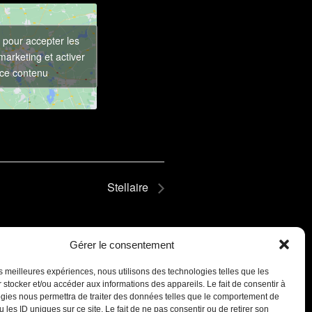
 pour accepter les
marketing et activer
ce contenu
Stellaire
Gérer le consentement
les meilleures expériences, nous utilisons des technologies telles que les
 stocker et/ou accéder aux informations des appareils. Le fait de consentir à
gies nous permettra de traiter des données telles que le comportement de
 les ID uniques sur ce site. Le fait de ne pas consentir ou de retirer son