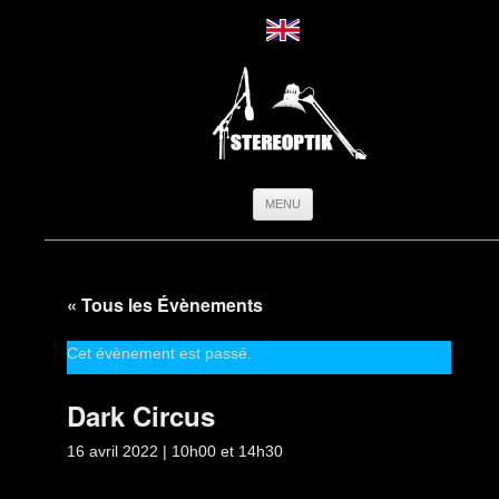
Aller
MENU
au
contenu
« Tous les Évènements
Cet évènement est passé.
Dark Circus
16 avril 2022 | 10h00
et
14h30