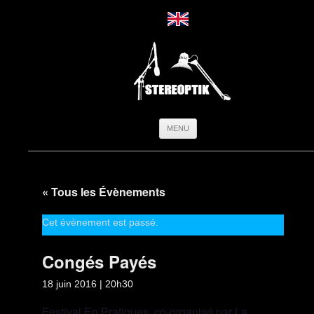
Aller
MENU
au
contenu
« Tous les Évènements
Cet évènement est passé.
Congés Payés
18 juin 2016 | 20h30
Festival En Pratiques, co-organisé par La