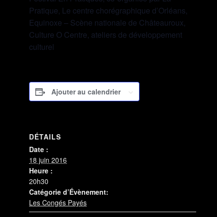
Pratique, Le centre chorégraphique d’Orléans,
Equinoxe – Scène nationale de Châteauroux,
Culture O Centre, ateliers de développement
culturel
Ajouter au calendrier
DÉTAILS
Date :
18 juin 2016
Heure :
20h30
Catégorie d’Évènement:
Les Congés Payés