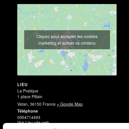
Cliquez pour accepter les cookies
marketing et activer ce contenu
LIEU
La Pratique
1 place Pillain
Vatan
,
36150
France
+ Google Map
Téléphone
0954714493
Voir Lieu site web