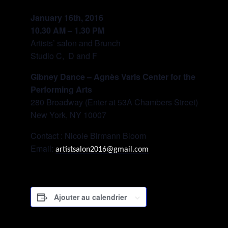
January 16th, 2016
10.30 AM – 1.30 PM
Artists’ salon and Brunch
Studio C, D and F
Gibney Dance – Agnès Varis Center for the
Performing Arts
280 Broadway (Enter at 53A Chambers Street)
New York, NY 10007
Contact : Nicole Birmann Bloom
Email:
artistsalon2016@gmail.com
Ajouter au calendrier