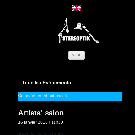
Aller
MENU
au
contenu
« Tous les Évènements
Cet évènement est passé.
Artists’ salon
16 janvier 2016 | 11h30
ARTISTS’ SALON