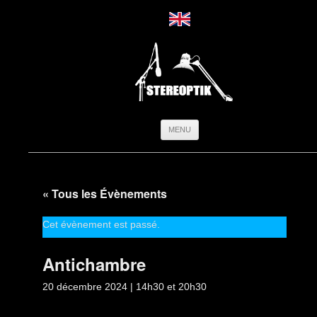
Aller
MENU
au
contenu
« Tous les Évènements
Cet évènement est passé.
Antichambre
20 décembre 2024 | 14h30
et
20h30