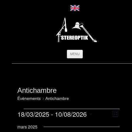
Aller
MENU
au
contenu
Antichambre
Évènements
Antichambre
Évènements
Navigation
Navigati
18/03/2025
 - 
10/08/2026
par
de
Liste
consultatio
vues
Sélectionnez
Évèneme
une
mars 2025
date.