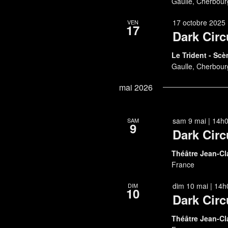
Gaulle, Cherbour
17 octobre 2025 
VEN
17
Dark Circ
Le Trident - Sc
Gaulle, Cherbour
mai 2026
sam 9 mai | 14h
SAM
9
Dark Circ
Théâtre Jean-Cl
France
dim 10 mai | 14h
DIM
10
Dark Circ
Théâtre Jean-Cl