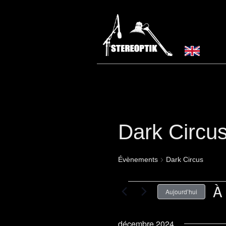
Dark Circu
Évènements
Dark Circus
Évènements
À 
Aujourd’hui
Séle
une
date
décembre 2024