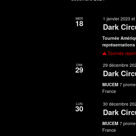
1 janvier 2023
e
MER
18
Dark Circ
Tournée Amérique
représentation
⚠ Tournée repor
29 décembre 202
DIM
29
Dark Circ
MUCEM
7 promen
France
30 décembre 202
LUN
30
Dark Circ
MUCEM
7 promen
France