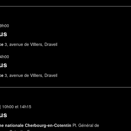
 19h00
us
nce
3, avenue de Villiers, Draveil
 14h00
us
nce
3, avenue de Villiers, Draveil
| 10h00
et
14h15
us
ène nationale Cherbourg-en-Cotentin
Pl. Général de