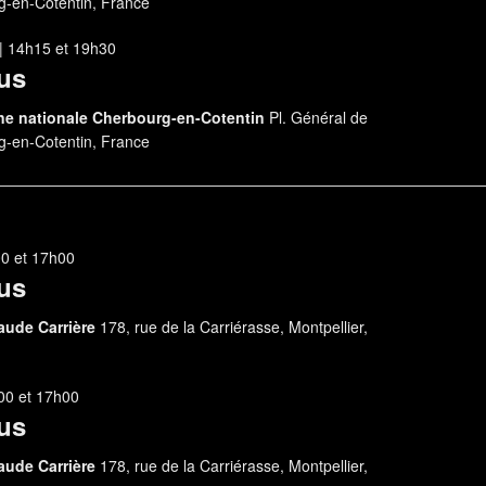
g-en-Cotentin, France
| 14h15
et
19h30
us
ène nationale Cherbourg-en-Cotentin
Pl. Général de
g-en-Cotentin, France
00
et
17h00
us
aude Carrière
178, rue de la Carriérasse, Montpellier,
00
et
17h00
us
aude Carrière
178, rue de la Carriérasse, Montpellier,