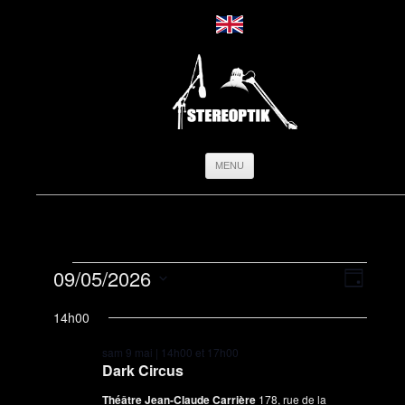
Aller
MENU
au
contenu
Évènements
Navigation
Navigati
09/05/2026
for
par
de
Jour
9
consultatio
vues
Sélectionnez
mai
Évèneme
une
14h00
2026
date.
sam 9 mai | 14h00
et
17h00
Dark Circus
Théâtre Jean-Claude Carrière
178, rue de la